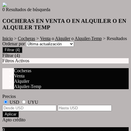
0 Resultados de búsqueda
COCHERAS EN VENTA O EN ALQUILER O EN
ALQUILER TEMP
Inicio
>
Cocheras
>
Venta
o
Alquiler
o
Alquiler-Temp
> Resultados
Ordenar por
Filtrar
(4)
Filtrar
(4)
Filtros Activos
Cocheras
Venta
Alquiler
Alquiler-Temp
Precios
USD
UYU
Aplicar
Apto crédito
0
No hubo resultados para su búsqueda