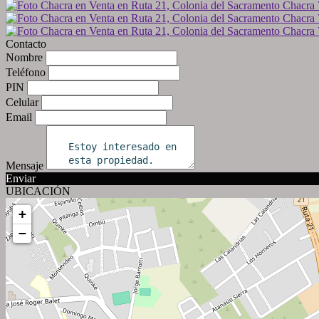
Contacto
Nombre
Teléfono
PIN
Celular
Email
Mensaje
Enviar
UBICACIÓN
+
−