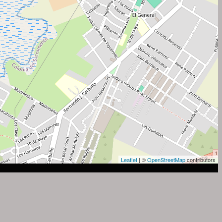
Leaflet
| ©
OpenStreetMap
contributors