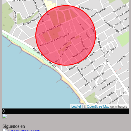
Leaflet
| ©
OpenStreetMap
contributors
0
Síguenos en