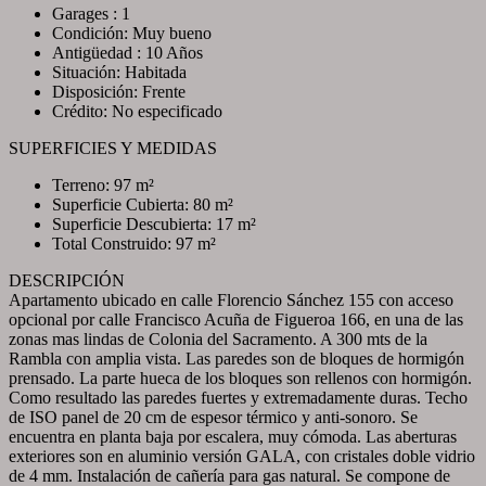
Garages : 1
Condición: Muy bueno
Antigüedad : 10 Años
Situación: Habitada
Disposición: Frente
Crédito: No especificado
SUPERFICIES Y MEDIDAS
Terreno: 97 m²
Superficie Cubierta: 80 m²
Superficie Descubierta: 17 m²
Total Construido: 97 m²
DESCRIPCIÓN
Apartamento ubicado en calle Florencio Sánchez 155 con acceso
opcional por calle Francisco Acuña de Figueroa 166, en una de las
zonas mas lindas de Colonia del Sacramento. A 300 mts de la
Rambla con amplia vista. Las paredes son de bloques de hormigón
prensado. La parte hueca de los bloques son rellenos con hormigón.
Como resultado las paredes fuertes y extremadamente duras. Techo
de ISO panel de 20 cm de espesor térmico y anti-sonoro. Se
encuentra en planta baja por escalera, muy cómoda. Las aberturas
exteriores son en aluminio versión GALA, con cristales doble vidrio
de 4 mm. Instalación de cañería para gas natural. Se compone de