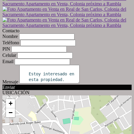
Contacto
Nombre
Teléfono
PIN
Celular
Email
Mensaje
Enviar
UBICACIÓN
+
−