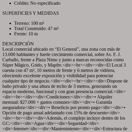
Crédito: No especificado
SUPERFICIES Y MEDIDAS
Terreno: 100 m²
Total Construido: 47 m²
Frente: 10 m
DESCRIPCIÓN
Local comercial ubicado en “El General”, una zona con más de
13.000 habitantes y fuerte crecimiento comercial, sobre Av. F. J.
Carballo, frente a Plaza Nimo y junto a marcas reconocidas como
Súper Mágico, Grido, y Mapfre.<div><br></div><div>El Local 3
cuenta con 47 m², 10 metros de frente y 6 metros de vidriera,
ofreciendo excelente exposición y visibilidad para potenciar
cualquier tipo de negocio.</div><div><br></div><div>Dispone de
baño privado y una altura de techo de 3 metros, generando un
espacio moderno, funcional y con gran presencia comercial.</div>
<div><br></div><div>Condiciones:</div><div>• Alquiler
mensual: $27.000 + gastos comunes</div><div>• Garantía
aseguradora</div><div>• Beneficio por pronto pago</div><div>•
Opción de pago anual adelantado con 15% de descuento</div>
<div><br></div><div>Además, el complejo incluye dentro de los
GC:</div><div>Agua</div><div>Seguridad</div>
<div>Internet</div><div>Mantenimiento</div><div>Estructura de