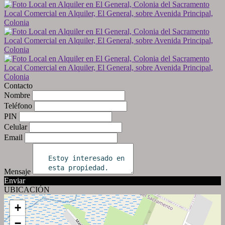
Contacto
Nombre
Teléfono
PIN
Celular
Email
Mensaje
Enviar
UBICACIÓN
+
−